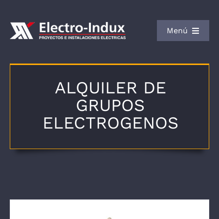
Saltar
al
Menú
contenido
INICIO
SERVICIOS
ALQUILER DE
EMPRESA
GRUPOS
PROYECTOS
ELECTROGENOS
BLOG
CONTACTO