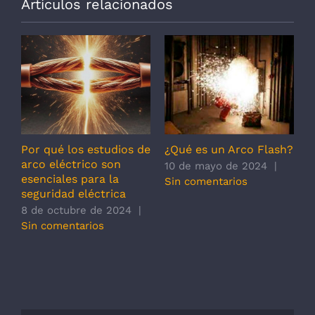
Artículos relacionados
Por qué los estudios de
¿Qué es un Arco Flash?
M
arco eléctrico son
E
23
10 de mayo de 2024
|
esenciales para la
I
Sin comentarios
seguridad eléctrica
I
A
8 de octubre de 2024
|
1
Sin comentarios
S