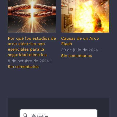
Por qué los estudios de
Causas de un Arco
¿
arco eléctrico son
Flash
1
esenciales para la
30 de julio de 2024
|
S
seguridad eléctrica
Sin comentarios
8 de octubre de 2024
|
Sin comentarios
Buscar: